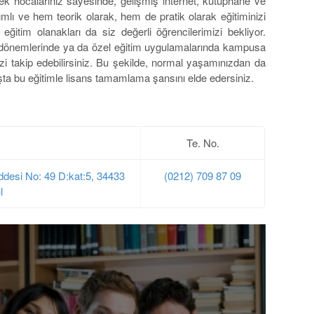
necek hocalarınız sayesinde, gelişmiş internet, kütüphane ve
mlı ve hem teorik olarak, hem de pratik olarak eğitiminizi
ğitim olanakları da siz değerli öğrencilerimizi bekliyor.
v dönemlerinde ya da özel eğitim uygulamalarında kampusa
izi takip edebilirsiniz. Bu şekilde, normal yaşamınızdan da
a bu eğitimle lisans tamamlama şansını elde edersiniz.
Te. No.
ddesi No: 49 D:kat:5, 34433
(0212) 709 87 09
l