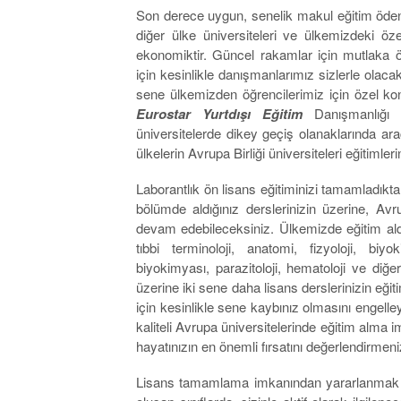
Son derece uygun, senelik makul eğitim ödene
diğer ülke üniversiteleri ve ülkemizdeki öz
ekonomiktir. Güncel rakamlar için mutlaka öğ
için kesinlikle danışmanlarımız sizlerle olacak
sene ülkemizden öğrencilerimiz için özel kon
Eurostar Yurtdışı Eğitim
Danışmanlığı s
üniversitelerde dikey geçiş olanaklarında ar
ülkelerin Avrupa Birliği üniversiteleri eğitimler
Laborantlık ön lisans eğitiminizi tamamladıkta
bölümde aldığınız derslerinizin üzerine, A
devam edebileceksiniz. Ülkemizde eğitim aldığı
tıbbi terminoloji, anatomi, fizyoloji, biy
biyokimyası, parazitoloji, hematoloji ve diğer
üzerine iki sene daha lisans derslerinizin eği
için kesinlikle sene kaybınız olmasını engelle
kaliteli Avrupa üniversitelerinde eğitim alma 
hayatınızın en önemli fırsatını değerlendirmeniz
Lisans tamamlama imkanından yararlanmak içi