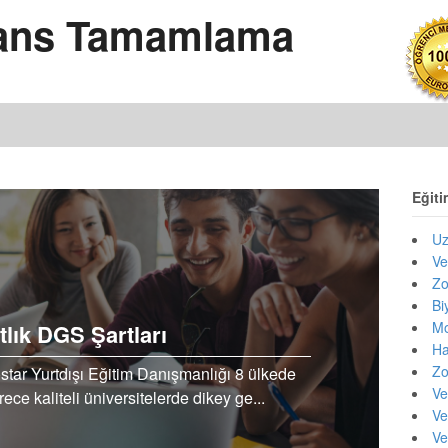
isans Tamamlama
Eğiti
Uz
Ve
Zo
Bi
Mo
lık DGS Şartları
Ha
Zo
star Yurtdışı Eğitim Danışmanlığı 8 ülkede
Ve
ece kaliteli üniversitelerde dikey ge...
Ve
Ve