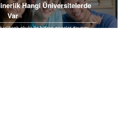
inerlik Hangi Üniversitelerde
Var
 yüksek okulu ile bitiren gençler devamı
aştırmaya girerler. Kimileri DGS sınavında
şarıelde edip…
EBOOK’TA PAYLAŞ
TWİTTER’DA PAYLAŞ
telerde Var