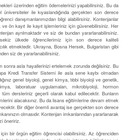
kleri üzerinden eğitim ödemelerinizi yapabilirsiniz. Bu da
el üniversiteler ile kıyaslandığında gerçekten son derece
renci danışmanlarımızdan bilgi alabilirsiniz. Kontenjanlar
 ve ön kayıt ile kayıt işlemleriniz için güvenebilirsiniz. Her
tenjan ayrılmaktadır ve siz de bundan yararlanabilirsiniz.
ekiz ülkede öğrencilerimiz için son derece kaliteli
acılık etmektedir. Ukrayna, Bosna Hersek, Bulgaristan gibi
inden siz de yararlanabilirsiniz.
n sonra asla hayallerinizi ertelemek zorunda değilsiniz. Bu
vrupa Kredi Transfer Sistemi ile asla sene kaybı olmadan
nız genel biyoloji, genel kimya, tıbbi biyoloji ve genetik,
okimya, laboratuar uygulamaları, mikrobiyoloji, hormon
 tüm dersleriniz geçerli olarak kabul edilecektir. Bunların
timlerini alacaksınız. Bu da lisans eğitimlerine devam etmek
yecektir. Bir diğer önemli avantaj ise gerçekten son derece
imkanınızın olmasıdır. Kontenjan imkanlarından yararlanarak
i öneririz.
n bir örgün eğitim öğrencisi olabilirsiniz. Az öğrenciden