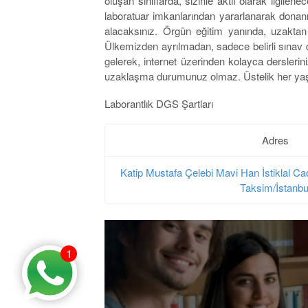
oluşan sınıflarda, sizinle aktif olarak ilgile
laboratuar imkanlarından yararlanarak donanı
alacaksınız. Örgün eğitim yanında, uzaktan e
Ülkemizden ayrılmadan, sadece belirli sına
gelerek, internet üzerinden kolayca derslerin
uzaklaşma durumunuz olmaz. Üstelik her yaşt
Laborantlık DGS Şartları
Adres
Katip Mustafa Çelebi Mavi Han İstiklal Ca
Taksim/İstanbu
1