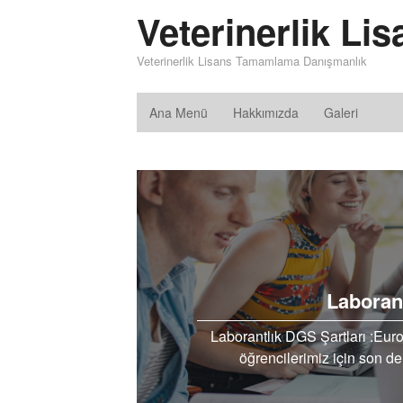
Veterinerlik L
Veterinerlik Lisans Tamamlama Danışmanlık
Ana Menü
Hakkımızda
Galeri
Laborant
Laborantlık DGS Şartları :Euro
öğrencilerimiz için son der