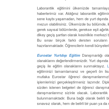
Laborantlık eğitimini ülkemizde tamamlay
haberlerimiz var. Aldığınız laborantlık eğitim
sene kaybı yaşamadan, hem de yurt dışında s
mezun olabilirsiniz. Ülkemizde bu bölümde, ik
gerek sayısal bölümlerde, gerekse eşit ağırlık
dikey geçiş şartları olarak kesinlikle merkezi
Bu sınav birçok farklı dersten soruları
hazırlanmaktadır. Öğrencilerin kendi bünyelerind
Eurostar Yurtdışı Eğitim
Danışmanlığı olar
olanaklarını değerlendirmenizdir. Yurt dışın
geçiş ile eğitim olanaklarını sunmaktayız.
L
eğitiminizi tamamlamanız ve geçerli ön li
mutlaka Eurostar öğrenci danışmanlarımız
işlemlerinizi gerçekleştirmeniz lazımdır. Dip
sizden istenen belgeleri de öğrenci danışma
danışmanlarımız sizinle olacak. Laborantlık
bulunmamaktadır. Buna bağlı olarak belirli
sınavsız olarak, hem de belirli bir puan ya da