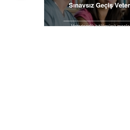
Sınavsız Geçiş Veter
Veterinerlik bölümünü meslek
gelecek eğitim dönemi için ar
ba
PİNTEREST’TE PAYLAŞ
FAC
İçindekiler
Sınavsız Geçiş Veterinerlik Hangi Üniversi