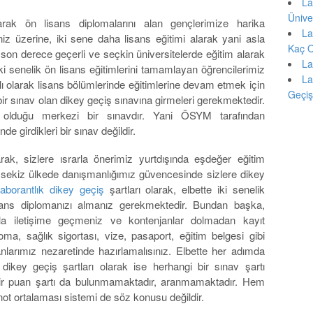
La
Ünive
arak ön lisans diplomalarını alan gençlerimize harika
La
iniz üzerine, iki sene daha lisans eğitimi alarak yani asla
Kaç O
on derece geçerli ve seçkin üniversitelerde eğitim alarak
La
i senelik ön lisans eğitimlerini tamamlayan öğrencilerimiz
La
lı olarak lisans bölümlerinde eğitimlerine devam etmek için
Geçi
 bir sınav olan dikey geçiş sınavına girmeleri gerekmektedir.
n olduğu merkezi bir sınavdır. Yani ÖSYM tarafından
e girdikleri bir sınav değildir.
ak, sizlere ısrarla önerimiz yurtdışında eşdeğer eğitim
da sekiz ülkede danışmanlığımız güvencesinde sizlere dikey
aborantlık dikey geçiş
şartları olarak, elbette iki senelik
sans diplomanızı almanız gerekmektedir. Bundan başka,
la iletişime geçmeniz ve kontenjanlar dolmadan kayıt
loma, sağlık sigortası, vize, pasaport, eğitim belgesi gibi
nlarımız nezaretinde hazırlamalısınız. Elbette her adımda
 dikey geçiş şartları olarak ise herhangi bir sınav şartı
 bir puan şartı da bulunmamaktadır, aranmamaktadır. Hem
 not ortalaması sistemi de söz konusu değildir.