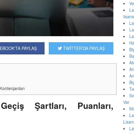
Ve
La
lisa
La
La
La
Ha
EBOOK'TA PAYLAŞ
TWİTTER'DA PAYLAŞ
Bi
Ba
At
Ar
An
Bi
 Kontenjanları
Ta
Sı
Var
Geçiş Şartları, Puanları,
Mo
La
Lisa
La