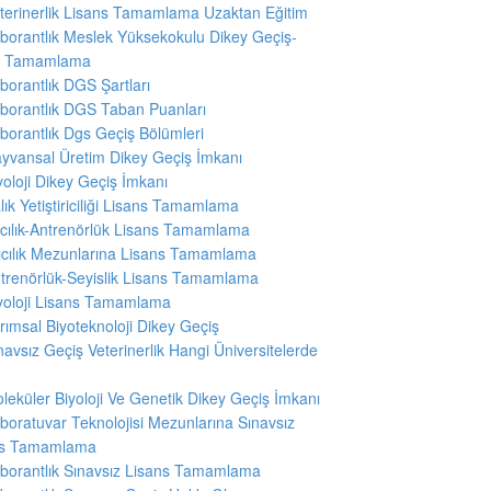
terinerlik Lisans Tamamlama Uzaktan Eğitim
borantlık Meslek Yüksekokulu Dikey Geçiş-
ns Tamamlama
borantlık DGS Şartları
borantlık DGS Taban Puanları
borantlık Dgs Geçiş Bölümleri
yvansal Üretim Dikey Geçiş İmkanı
yoloji Dikey Geçiş İmkanı
lık Yetiştiriciliği Lisans Tamamlama
ıcılık-Antrenörlük Lisans Tamamlama
ıcılık Mezunlarına Lisans Tamamlama
trenörlük-Seyislik Lisans Tamamlama
yoloji Lisans Tamamlama
rımsal Biyoteknoloji Dikey Geçiş
navsız Geçiş Veterinerlik Hangi Üniversitelerde
leküler Biyoloji Ve Genetik Dikey Geçiş İmkanı
boratuvar Teknolojisi Mezunlarına Sınavsız
ns Tamamlama
borantlık Sınavsız Lisans Tamamlama