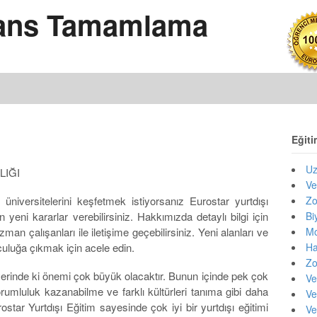
isans Tamamlama
Eğiti
Uz
LIĞI
Ve
üniversitelerini keşfetmek istiyorsanız Eurostar yurtdışı
Zo
yeni kararlar verebilirsiniz. Hakkımızda detaylı bilgi için
Bi
n çalışanları ile iletişime geçebilirsiniz. Yeni alanları ve
Mo
culuğa çıkmak için acele edin.
Ha
Zo
iyerinde ki önemi çok büyük olacaktır. Bunun içinde pek çok
Ve
sorumluluk kazanabilme ve farklı kültürleri tanıma gibi daha
Ve
ar Yurtdışı Eğitim sayesinde çok iyi bir yurtdışı eğitimi
Ve