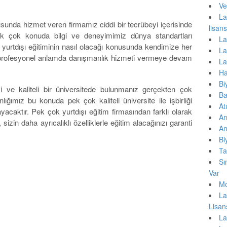
Ve
La
usunda hizmet veren firmamız ciddi bir tecrübeyi içerisinde
lisa
li pek çok konuda bilgi ve deneyimimiz dünya standartları
La
 yurtdışı eğitiminin nasıl olacağı konusunda kendimize her
La
r profesyonel anlamda danışmanlık hizmeti vermeye devam
La
Ha
Bi
yi ve kaliteli bir üniversitede bulunmanız gerçekten çok
Ba
ığımız bu konuda pek çok kaliteli üniversite ile işbirliği
At
yacaktır. Pek çok yurtdışı eğitim firmasından farklı olarak
Ar
n daha ayrıcalıklı özelliklerle eğitim alacağınızı garanti
An
Bi
Ta
Sı
Var
Mo
La
Lisa
La