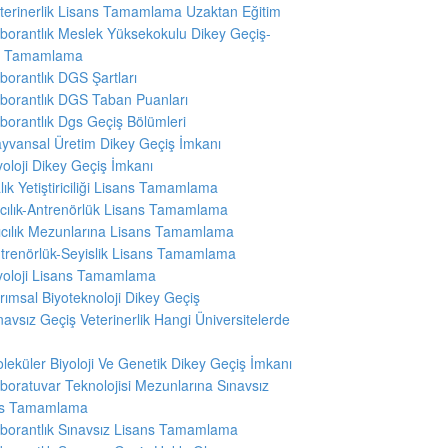
terinerlik Lisans Tamamlama Uzaktan Eğitim
borantlık Meslek Yüksekokulu Dikey Geçiş-
ns Tamamlama
borantlık DGS Şartları
borantlık DGS Taban Puanları
borantlık Dgs Geçiş Bölümleri
yvansal Üretim Dikey Geçiş İmkanı
yoloji Dikey Geçiş İmkanı
lık Yetiştiriciliği Lisans Tamamlama
ıcılık-Antrenörlük Lisans Tamamlama
ıcılık Mezunlarına Lisans Tamamlama
trenörlük-Seyislik Lisans Tamamlama
yoloji Lisans Tamamlama
rımsal Biyoteknoloji Dikey Geçiş
navsız Geçiş Veterinerlik Hangi Üniversitelerde
leküler Biyoloji Ve Genetik Dikey Geçiş İmkanı
boratuvar Teknolojisi Mezunlarına Sınavsız
ns Tamamlama
borantlık Sınavsız Lisans Tamamlama